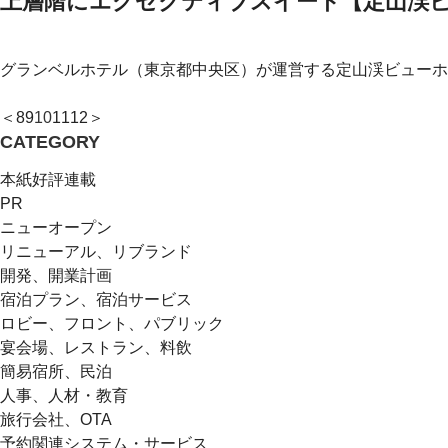
上層階にエグゼクティブスイート【定山渓
グランベルホテル（東京都中央区）が運営する定山渓ビューホ
＜
8
9
10
11
12
＞
CATEGORY
本紙好評連載
PR
ニューオープン
リニューアル、リブランド
開発、開業計画
宿泊プラン、宿泊サービス
ロビー、フロント、パブリック
宴会場、レストラン、料飲
簡易宿所、民泊
人事、人材・教育
旅行会社、OTA
予約関連システム・サービス