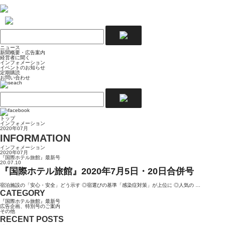
ニュース
新聞概要・広告案内
経営者に聞く
インフォメーション
イベントのお知らせ
定期購読
お問い合わせ
トップ
インフォメーション
2020年07月
INFORMATION
インフォメーション
2020年07月
『国際ホテル旅館』最新号
20.07.10
『国際ホテル旅館』2020年7月5日・20日合併号
宿泊施設の「安心・安全」どう示す ◎宿選びの基準「感染症対策」が上位に ◎人気の …
CATEGORY
『国際ホテル旅館』最新号
広告企画、特別号のご案内
その他
RECENT POSTS