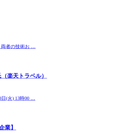
、両者の技術お …
詩織氏（楽天トラベル）
) 13時00 …
企業】