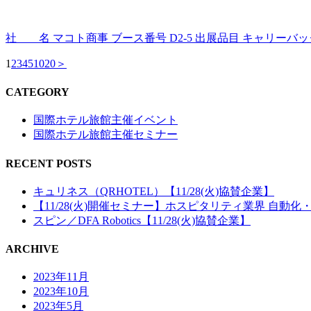
社 名 マコト商事 ブース番号 D2-5 出展品目 キャリーバ
1
2
3
4
5
10
20
＞
CATEGORY
国際ホテル旅館主催イベント
国際ホテル旅館主催セミナー
RECENT POSTS
キュリネス（QRHOTEL）【11/28(火)協賛企業】
【11/28(火)開催セミナー】ホスピタリティ業界 自動
スピン／DFA Robotics【11/28(火)協賛企業】
ARCHIVE
2023年11月
2023年10月
2023年5月