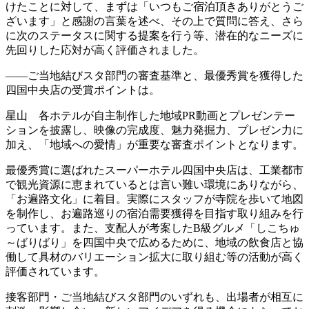
けたことに対して、まずは「いつもご宿泊頂きありがとうご
ざいます」と感謝の言葉を述べ、その上で質問に答え、さら
に次のステータスに関する提案を行う等、潜在的なニーズに
先回りした応対が高く評価されました。
――ご当地結びスタ部門の審査基準と、最優秀賞を獲得した
四国中央店の受賞ポイントは。
星山 各ホテルが自主制作した地域PR動画とプレゼンテー
ションを披露し、映像の完成度、魅力発掘力、プレゼン力に
加え、「地域への愛情」が重要な審査ポイントとなります。
最優秀賞に選ばれたスーパーホテル四国中央店は、工業都市
で観光資源に恵まれているとは言い難い環境にありながら、
「お遍路文化」に着目。実際にスタッフが寺院を歩いて地図
を制作し、お遍路巡りの宿泊需要獲得を目指す取り組みを行
っています。また、支配人が考案したB級グルメ「しこちゅ
～ばりばり」を四国中央で広めるために、地域の飲食店と協
働して具材のバリエーション拡大に取り組む等の活動が高く
評価されています。
接客部門・ご当地結びスタ部門のいずれも、出場者が相互に