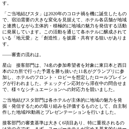
す。
「ご当地結びスタ」は2020年のコロナ禍を機に誕生したもの
で、宿泊需要の大きな変化を見据えて、ホテル各店舗が地域
と連携しながら主体的・積極的に地域の魅力を発信する活動
に発展しています。この活動を通じて各ホテルに醸成されて
いる「地元愛」と「創造性」を披露・共有する狙いがありま
す。
――審査の流れは。
星山 接客部門は、74名の参加希望者を対象に東日本と西日
本の2カ所で行った予選を勝ち抜いた11名がグランプリに参
加し、ホテルのフロント・ロビーを想定したロールプレイン
グが行われました。チェックイン応対から滞在中の問合せま
で、様々なシチュエーションへの対応力を競いました。
ご当地結びスタ部門は各ホテルが主体的に地域の魅力を発
掘・発信するための取り組みを評価するものとして、自主制
作した地域PR動画とプレゼンテーションを行いました。
接客部門の審査基準は大きく6項目あり、特に重視されるの
は次の点です。まず、スーパーホテルが定める基本的なサー