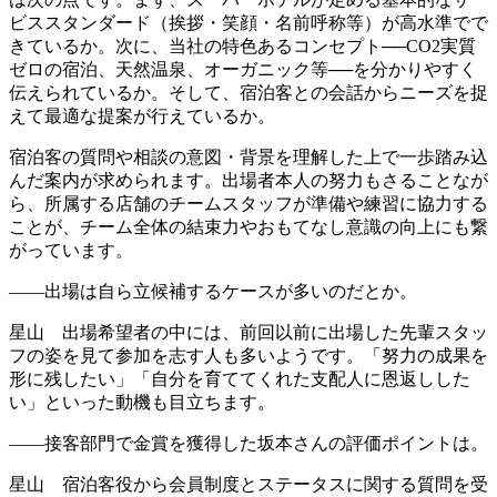
ビススタンダード（挨拶・笑顔・名前呼称等）が高水準でで
きているか。次に、当社の特色あるコンセプト──CO2実質
ゼロの宿泊、天然温泉、オーガニック等──を分かりやすく
伝えられているか。そして、宿泊客との会話からニーズを捉
えて最適な提案が行えているか。
宿泊客の質問や相談の意図・背景を理解した上で一歩踏み込
んだ案内が求められます。出場者本人の努力もさることなが
ら、所属する店舗のチームスタッフが準備や練習に協力する
ことが、チーム全体の結束力やおもてなし意識の向上にも繋
がっています。
――出場は自ら立候補するケースが多いのだとか。
星山 出場希望者の中には、前回以前に出場した先輩スタッ
フの姿を見て参加を志す人も多いようです。「努力の成果を
形に残したい」「自分を育ててくれた支配人に恩返しした
い」といった動機も目立ちます。
――接客部門で金賞を獲得した坂本さんの評価ポイントは。
星山 宿泊客役から会員制度とステータスに関する質問を受