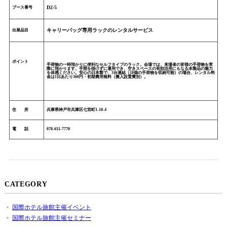
D2-5
ブース番号
キャリーバッグ専用ラックのレンタルサービス
出展品目
ポイント
手荷物の一時預かりに便利なセルフタイプのラック。会場では、来場者の皆様の手荷物を実
際に預かります。手間を掛けずに運用でき、空きスペースの有効活用にもなる本製品の魅力
を体感ください。安心の日本製で、3台連結（18個の手荷物を収納可能）の場合、レンタル料
金は1日あたり360円・初期費用無料（搬入設置費別）。
住 所
兵庫県神戸市兵庫区七宮町1-10-4
電 話
078-651-7770
CATEGORY
国際ホテル旅館主催イベント
国際ホテル旅館主催セミナー