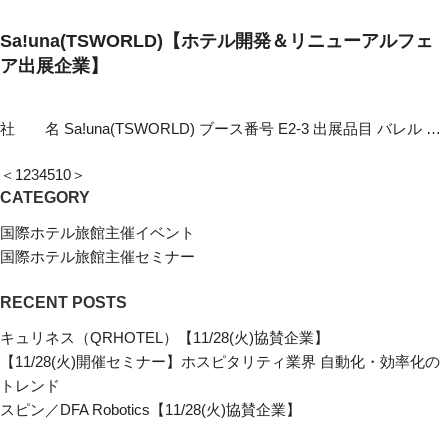
Sa!una(TSWORLD)【ホテル開発＆リニューアルフェ
ア出展企業】
社 名 Sa!una(TSWORLD) ブース番号 E2-3 出展品目 バレル …
＜
1
2
3
4
5
10
＞
CATEGORY
国際ホテル旅館主催イベント
国際ホテル旅館主催セミナー
RECENT POSTS
キュリネス（QRHOTEL）【11/28(火)協賛企業】
【11/28(火)開催セミナー】ホスピタリティ業界 自動化・効率化の
トレンド
スピン／DFA Robotics【11/28(火)協賛企業】