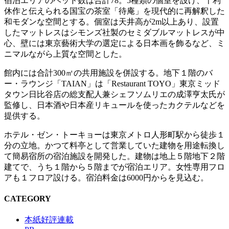
宿泊エリアのベッド数は合計78。5種類の個室を設け、千利
休作と伝えられる国宝の茶室「待庵」を現代的に再解釈した
和モダンな空間とする。個室は天井高が2m以上あり、設置
したマットレスはシモンズ社製のセミダブルマットレスが中
心、壁には東京藝術大学の選定による日本画を飾るなど、ミ
ニマルながら上質な空間とした。
館内には合計300㎡の共用施設を併設する。地下１階のバ
ー・ラウンジ「TAIAN」は「Restaurant TOYO」東京ミッド
タウン日比谷店の総支配人兼シェフソムリエの成澤亨太氏が
監修し、日本酒や日本産リキュールを使ったカクテルなどを
提供する。
ホテル・ゼン・トーキョーは東京メトロ人形町駅から徒歩１
分の立地。かつて料亭として営業していた建物を用途転換し
て簡易宿所の宿泊施設を開発した。建物は地上５階地下２階
建てで、うち１階から５階までが宿泊エリア。女性専用フロ
アも１フロア設ける。宿泊料金は6000円からを見込む。
CATEGORY
本紙好評連載