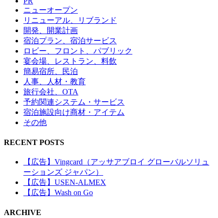
PR
ニューオープン
リニューアル、リブランド
開発、開業計画
宿泊プラン、宿泊サービス
ロビー、フロント、パブリック
宴会場、レストラン、料飲
簡易宿所、民泊
人事、人材・教育
旅行会社、OTA
予約関連システム・サービス
宿泊施設向け商材・アイテム
その他
RECENT POSTS
【広告】Vingcard（アッサアブロイ グローバルソリュ
ーションズ ジャパン）
【広告】USEN-ALMEX
【広告】Wash on Go
ARCHIVE