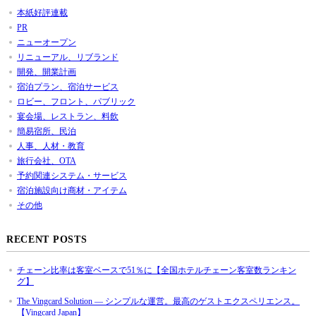
本紙好評連載
PR
ニューオープン
リニューアル、リブランド
開発、開業計画
宿泊プラン、宿泊サービス
ロビー、フロント、パブリック
宴会場、レストラン、料飲
簡易宿所、民泊
人事、人材・教育
旅行会社、OTA
予約関連システム・サービス
宿泊施設向け商材・アイテム
その他
RECENT POSTS
チェーン比率は客室ベースで51％に【全国ホテルチェーン客室数ランキン
グ】
The Vingcard Solution ― シンプルな運営。最高のゲストエクスペリエンス。
【Vingcard Japan】