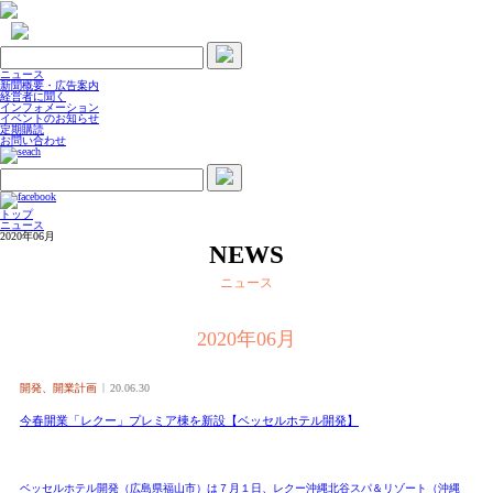
ニュース
新聞概要・広告案内
経営者に聞く
インフォメーション
イベントのお知らせ
定期購読
お問い合わせ
トップ
ニュース
2020年06月
NEWS
ニュース
2020年06月
開発、開業計画
20.06.30
今春開業「レクー」プレミア棟を新設【ベッセルホテル開発】
ベッセルホテル開発（広島県福山市）は７月１日、レクー沖縄北谷スパ＆リゾート（沖縄