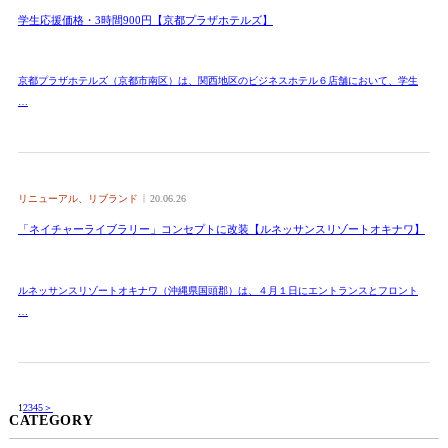
学生応援価格・3時間900円【京都プラザホテルズ】
京都プラザホテルズ（京都市南区）は、関西地区のビジネスホテル６店舗において、学生
…
リニューアル、リブランド
20.06.26
「ネイチャーライブラリー」コンセプトに改装【ルネッサンスリゾートオキナワ】
ルネッサンスリゾートオキナワ（沖縄県国頭郡）は、４月１日にエントランスとフロント
…
1
2
3
4
5
＞
CATEGORY