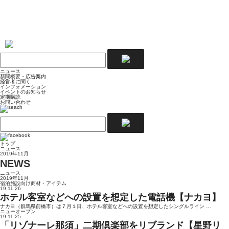
ニュース
新聞概要・広告案内
経営者に聞く
インフォメーション
イベントのお知らせ
定期購読
お問い合わせ
トップ
ニュース
2019年11月
NEWS
ニュース
2019年11月
宿泊施設向け商材・アイテム
19.11.26
ホテル客室などへの設置を想定した電話機【ナカヨ】
ナカヨ（群馬県前橋市）は７月１日、ホテル客室などへの設置を想定したシングルライン …
ニューオープン
19.11.25
「リゾナーレ那須」二期倶楽部をリブランド【星野リ