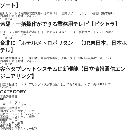
ゾート】
星野リゾート（長野県北佐久郡）は11月１日、星野リゾートリゾナーレ那須（栃木県那 …
宿泊施設向け商材・アイテム
19.11.24
遠隔・一括操作ができる業務用テレビ【ピクセラ】
ピクセラ（本社大阪市浪速区）は、11月から４Ｋチューナー搭載スマートテレビの法人 …
リニューアル、リブランド
19.11.23
台北に「ホテルメトロポリタン」【JR東日本、日本ホ
テル】
東日本旅客鉄道（ＪＲ東日本、東京都渋谷区）グループは、2021年初めに「ホテルメ …
宿泊施設向け商材・アイテム
19.11.22
客室タブレットシステムに新機能【日立情報通信エン
ジニアリング】
日立情報通信エンジニアリング（横浜市西区）は、７月23日に「ホテル向けIPテレフ …
1
2
3
4
5
＞
CATEGORY
本紙好評連載
PR
ニューオープン
リニューアル、リブランド
開発、開業計画
宿泊プラン、宿泊サービス
ロビー、フロント、パブリック
宴会場、レストラン、料飲
簡易宿所、民泊
人事、人材・教育
旅行会社、OTA
予約関連システム・サービス