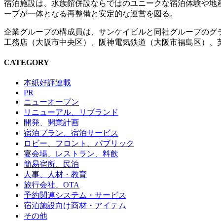
宿泊施設は、水族館併設ならではのユニークな宿泊体験や地
ープが一体となる再整備と安定的な運営を図る。
企業グループの構成員は、サンケイビルと同社グループのグ
工務店（大阪市中央区）、阪神電気鉄道（大阪市福島区）、
CATEGORY
本紙好評連載
PR
ニューオープン
リニューアル、リブランド
開発、開業計画
宿泊プラン、宿泊サービス
ロビー、フロント、パブリック
宴会場、レストラン、料飲
簡易宿所、民泊
人事、人材・教育
旅行会社、OTA
予約関連システム・サービス
宿泊施設向け商材・アイテム
その他