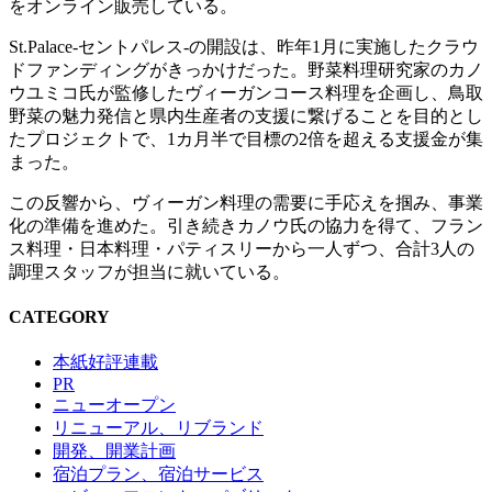
をオンライン販売している。
St.Palace-セントパレス-の開設は、昨年1月に実施したクラウ
ドファンディングがきっかけだった。野菜料理研究家のカノ
ウユミコ氏が監修したヴィーガンコース料理を企画し、鳥取
野菜の魅力発信と県内生産者の支援に繋げることを目的とし
たプロジェクトで、1カ月半で目標の2倍を超える支援金が集
まった。
この反響から、ヴィーガン料理の需要に手応えを掴み、事業
化の準備を進めた。引き続きカノウ氏の協力を得て、フラン
ス料理・日本料理・パティスリーから一人ずつ、合計3人の
調理スタッフが担当に就いている。
CATEGORY
本紙好評連載
PR
ニューオープン
リニューアル、リブランド
開発、開業計画
宿泊プラン、宿泊サービス