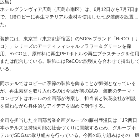
ホテルグランヴィア広島（広島市南区）は、6月12日から7月7日ま
で、1階ロビーに再生マテリアル素材を使用した七夕装飾を設置し
た。
装飾には、東京堂（東京都新宿区）のSDGsブランド「ReCO（リ
コ）」シリーズのアーティフィシャルフラワー＆グリーンを採
用。ReCOは、原材料に再生PETボトルや再生プラスチックを使用
または配合している。装飾にはReCOの説明文を合わせて掲出して
いる。
同ホテルではロビーに季節の装飾を飾ることが恒例となっている
が、再生素材を取り入れるのは今回が初の試み。装飾のテーマ・
コンセプトはホテルの企画部が考案し、担当者と装花会社が相談
を重ねながら具体的なアイデアを固めて制作する。
企画を担当した企画部営業企画グループの藤村亜澄氏は「JR西日
本ホテルズは持続可能な社会づくりに貢献するため、グループホ
テルでSDGsの取り組みを行っている。今回の取り組みはその一環