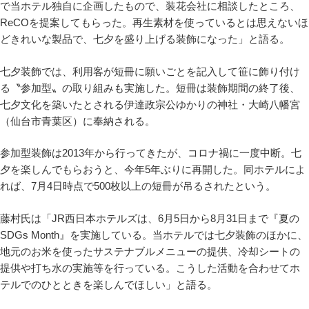
で当ホテル独自に企画したもので、装花会社に相談したところ、
ReCOを提案してもらった。再生素材を使っているとは思えないほ
どきれいな製品で、七夕を盛り上げる装飾になった」と語る。
七夕装飾では、利用客が短冊に願いごとを記入して笹に飾り付け
る〝参加型〟の取り組みも実施した。短冊は装飾期間の終了後、
七⼣⽂化を築いたとされる伊達政宗公ゆかりの神社・⼤崎⼋幡宮
（仙台市青葉区）に奉納される。
参加型装飾は2013年から行ってきたが、コロナ禍に一度中断。七
夕を楽しんでもらおうと、今年5年ぶりに再開した。同ホテルによ
れば、7月4日時点で500枚以上の短冊が吊るされたという。
藤村氏は「JR西日本ホテルズは、6月5日から8月31日まで『夏の
SDGs Month』を実施している。当ホテルでは七夕装飾のほかに、
地元のお米を使ったサステナブルメニューの提供、冷却シートの
提供や打ち水の実施等を行っている。こうした活動を合わせてホ
テルでのひとときを楽しんでほしい」と語る。