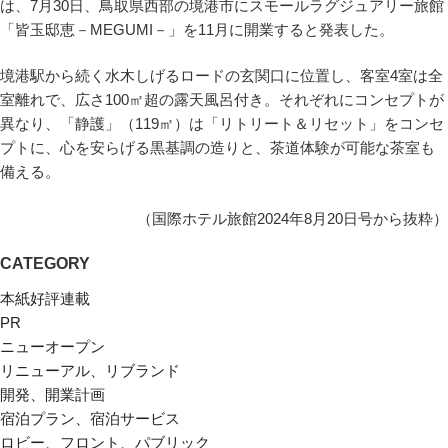
は、7月30日、鳥取県西部の境港市にスモールラグジュアリー旅館
「皆玉邸恵－MEGUMI－」を11月に開業すると発表した。
境港駅から続く水木しげるロードの玄関口に位置し、客室4室は全
室離れで、広さ100㎡超の露天風呂付き。それぞれにコンセプトが
異なり、「静護」（119㎡）は「リトリート＆リセット」をコンセ
プトに、心を安らげる黒基調の造りと、茶道体験が可能な茶室も
備える。
（国際ホテル旅館2024年8月20日号から抜粋）
CATEGORY
本紙好評連載
PR
ニューオープン
リニューアル、リブランド
開発、開業計画
宿泊プラン、宿泊サービス
ロビー、フロント、パブリック