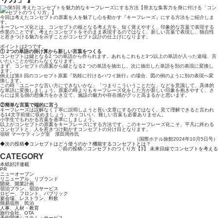
今回は考えたコンセプトの原案を人を魅了し心を動かす『キーフレーズ』にする方法をご紹介しま
す。
キーフレーズ化とは、コンセプトの核となる考え方を、短く覚えやすく、印象的な言葉で表現する
作業のことです。考えたコンセプトをそのまま表現するのではなく、新しい言葉で表現し、独自性
と惹きつける魅力を示すことがコンセプト設計の仕上げになります。
ポイントは2つです。
① 2つの単語の掛け算から新しい言葉をつくる
コンセプトは鍵となる2 つの単語から作られます。あれもこれもと3つ以上の単語が入った途端、言
いたいことが伝わらなくなります。
まず、コンセプトの原案から鍵となる2 つの単語を抽出し、次に抽出した単語を別の表現に変換し
ます。
例えば第3 回のコンセプト原案『気軽に行けるハワイ旅行』の場合、図の例のように別の表現へ変
換します。
この時「ユニークな言い方にできないかな」「つまりこういうことだな」などを意識して、具体的
な単語に変換しましょう。原案の時よりもキーフレーズ化をした方が新しい印象を抱きやすく、さ
らには見る側の想像力をかき立て、施設の魅力や存在感がグッと高まるかと思います。
②簡単な言葉で端的に言う
キーフレーズは誤解なく丁寧に説明しようと長い文章にするのではなく、見て理解できると言われ
る14文字前後に収めましょう。カッコいい、難しい言葉も必要ありません。
小学生でもわかる言葉を基準にしましょう。
以上がコンセプトの原案をキーフレーズにする方法です。このキーフレーズ化こそ、平凡に終わる
コンセプトと、人を惹きつけ動かすコンセプトの分け目となります。
宿研 マーケティング室 濱田周作氏
（国際ホテル旅館2024年10月5日号）
◆次の投稿◆コンセプトはどう使うのか？機能するコンセプトとは？
◇前の投稿◇コンセプトのつくり方【3】 未来目線でコンセプトを考える
CATEGORY
本紙好評連載
PR
ニューオープン
リニューアル、リブランド
開発、開業計画
宿泊プラン、宿泊サービス
ロビー、フロント、パブリック
宴会場、レストラン、料飲
簡易宿所、民泊
人事、人材・教育
旅行会社、OTA
予約関連システム・サービス