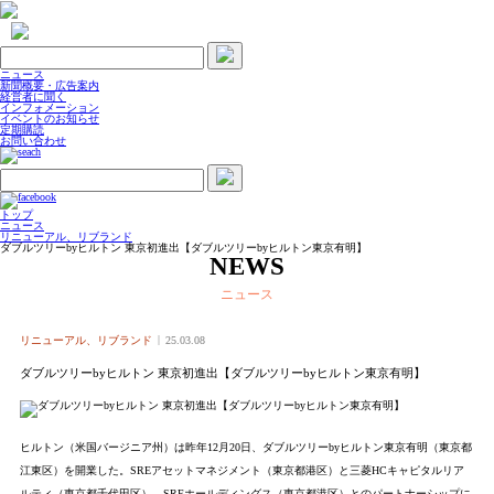
ニュース
新聞概要・広告案内
経営者に聞く
インフォメーション
イベントのお知らせ
定期購読
お問い合わせ
トップ
ニュース
リニューアル、リブランド
ダブルツリーbyヒルトン 東京初進出【ダブルツリーbyヒルトン東京有明】
NEWS
ニュース
リニューアル、リブランド
25.03.08
ダブルツリーbyヒルトン 東京初進出【ダブルツリーbyヒルトン東京有明】
ヒルトン（米国バージニア州）は昨年12月20日、ダブルツリーbyヒルトン東京有明（東京都
江東区）を開業した。SREアセットマネジメント（東京都港区）と三菱HCキャピタルリア
ルティ（東京都千代田区）、SREホールディングス（東京都港区）とのパートナーシップに