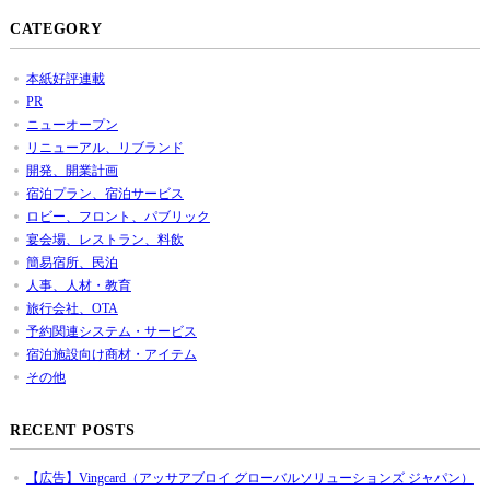
CATEGORY
本紙好評連載
PR
ニューオープン
リニューアル、リブランド
開発、開業計画
宿泊プラン、宿泊サービス
ロビー、フロント、パブリック
宴会場、レストラン、料飲
簡易宿所、民泊
人事、人材・教育
旅行会社、OTA
予約関連システム・サービス
宿泊施設向け商材・アイテム
その他
RECENT POSTS
【広告】Vingcard（アッサアブロイ グローバルソリューションズ ジャパン）