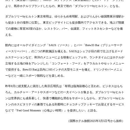
より、既存ホテルリブランドしたもの。東京で初の「ダブルツリーbyヒルトン」となる。
ダブルツリーbyヒルトン東京有明は、ゆりかもめ有明駅、およびりんかい線国際展示場駅か
ら徒歩１分の場所に位置し、東京ビッグサイトにも徒歩圏内でアクセスできる。地上17階建
ての建物に客室363室のほか、レストラン、バー、会議室、フィットネスセンターなどを備
える。
館内にはオールデイダイニング「SAUS（ソース）」とバー「Brew33 Bar（ブリューサーテ
ィースリーバー）」の二つの料飲施設を備える。SAUSはシェフが目の前で仕上げるヌード
ルステーションなど、和洋のメニューによる朝食ビュッフェや、ランチタイムにはホテルが
立地する土地の味をアレンジした「コンフォート・フード」をアラカルトやセットメニュー
で提供する。Brew33 Barは店内に165インチの大型モニターを備え、ドリンクやバーメニュ
ーなどと一緒にスポーツ観戦などを楽しめる。
昨年8月に総支配人に就任した島宗広明氏は「有明は臨海副都心と言われ、ビジネスはもち
ろん、カルチャー・アートやスポーツなどの一大イベントが集まる。ダブルツリーbyヒルト
ンは世界的にも成長著しく、快適で機能的な滞在をサポートしながら、ダブルツリーbyヒル
トンのホスピタリティの象徴でもある到着時にチョコチップクッキーでお迎えするサービス
などで『Feel Good Moments（心地よい時間）』を提供したい」と語る。
（国際ホテル旅館2025年3月5日号から抜粋）