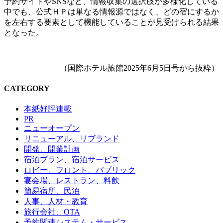
予約サイトやSNSなど、情報収集の選択肢が多様化している
中でも、公式ＨＰは単なる情報源ではなく、どの宿にするか
を左右する要素として機能していることが見受けられる結果
となった。
（国際ホテル旅館2025年6月5日号から抜粋）
CATEGORY
本紙好評連載
PR
ニューオープン
リニューアル、リブランド
開発、開業計画
宿泊プラン、宿泊サービス
ロビー、フロント、パブリック
宴会場、レストラン、料飲
簡易宿所、民泊
人事、人材・教育
旅行会社、OTA
予約関連システム・サービス