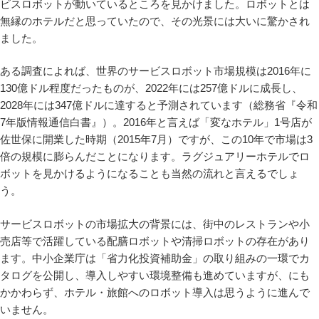
ビスロボットが動いているところを見かけました。ロボットとは
無縁のホテルだと思っていたので、その光景には大いに驚かされ
ました。
ある調査によれば、世界のサービスロボット市場規模は2016年に
130億ドル程度だったものが、2022年には257億ドルに成長し、
2028年には347億ドルに達すると予測されています（総務省『令和
7年版情報通信白書』）。2016年と言えば「変なホテル」1号店が
佐世保に開業した時期（2015年7月）ですが、この10年で市場は3
倍の規模に膨らんだことになります。ラグジュアリーホテルでロ
ボットを見かけるようになることも当然の流れと言えるでしょ
う。
サービスロボットの市場拡大の背景には、街中のレストランや小
売店等で活躍している配膳ロボットや清掃ロボットの存在があり
ます。中小企業庁は「省力化投資補助金」の取り組みの一環でカ
タログを公開し、導入しやすい環境整備も進めていますが、にも
かかわらず、ホテル・旅館へのロボット導入は思うように進んで
いません。