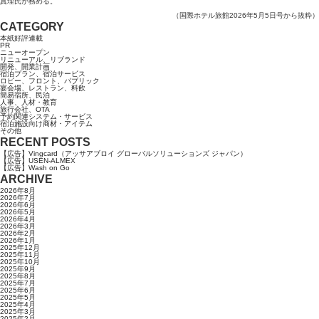
真理氏が務める。
（国際ホテル旅館2026年5月5日号から抜粋）
CATEGORY
本紙好評連載
PR
ニューオープン
リニューアル、リブランド
開発、開業計画
宿泊プラン、宿泊サービス
ロビー、フロント、パブリック
宴会場、レストラン、料飲
簡易宿所、民泊
人事、人材・教育
旅行会社、OTA
予約関連システム・サービス
宿泊施設向け商材・アイテム
その他
RECENT POSTS
【広告】Vingcard（アッサアブロイ グローバルソリューションズ ジャパン）
【広告】USEN-ALMEX
【広告】Wash on Go
ARCHIVE
2026年8月
2026年7月
2026年6月
2026年5月
2026年4月
2026年3月
2026年2月
2026年1月
2025年12月
2025年11月
2025年10月
2025年9月
2025年8月
2025年7月
2025年6月
2025年5月
2025年4月
2025年3月
2025年2月