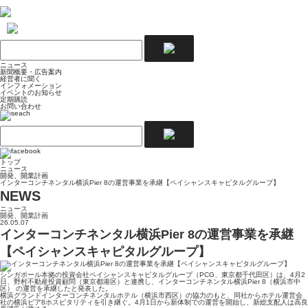
ニュース
新聞概要・広告案内
経営者に聞く
インフォメーション
イベントのお知らせ
定期購読
お問い合わせ
トップ
ニュース
開発、開業計画
インターコンチネンタル横浜Pier 8の運営事業を承継【ペイシャンスキャピタルグループ】
NEWS
ニュース
開発、開業計画
26.05.07
インターコンチネンタル横浜Pier 8の運営事業を承継
【ペイシャンスキャピタルグループ】
シンガポール本拠の投資会社ペイシャンスキャピタルグループ（PCG、東京都千代田区）は、4月2
日、野村不動産投資顧問（東京都港区）と連携し、インターコンチネンタル横浜Pier 8（横浜市中
区） の運営を承継したと発表した。
横浜グランドインターコンチネンタルホテル（横浜市西区）の協力のもと、同社からホテル運営会
社の横浜ピア8ホスピタリティを引き継ぐ。4月1日から新体制での運営を開始し、新総支配人は高良