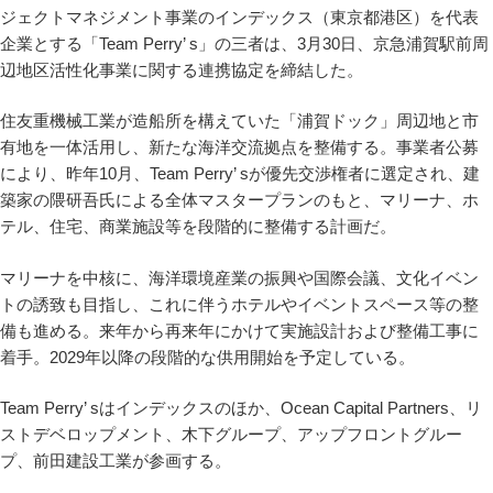
ジェクトマネジメント事業のインデックス（東京都港区）を代表
企業とする「Team Perry’ s」の三者は、3月30日、京急浦賀駅前周
辺地区活性化事業に関する連携協定を締結した。
住友重機械工業が造船所を構えていた「浦賀ドック」周辺地と市
有地を一体活用し、新たな海洋交流拠点を整備する。事業者公募
により、昨年10月、Team Perry’ sが優先交渉権者に選定され、建
築家の隈研吾氏による全体マスタープランのもと、マリーナ、ホ
テル、住宅、商業施設等を段階的に整備する計画だ。
マリーナを中核に、海洋環境産業の振興や国際会議、文化イベン
トの誘致も目指し、これに伴うホテルやイベントスペース等の整
備も進める。来年から再来年にかけて実施設計および整備工事に
着手。2029年以降の段階的な供用開始を予定している。
Team Perry’ sはインデックスのほか、Ocean Capital Partners、リ
ストデベロップメント、木下グループ、アップフロントグルー
プ、前田建設工業が参画する。