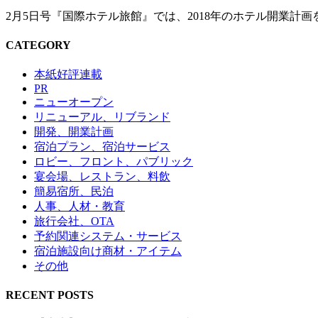
2月5日号『国際ホテル旅館』では、2018年のホテル開業計
CATEGORY
本紙好評連載
PR
ニューオープン
リニューアル、リブランド
開発、開業計画
宿泊プラン、宿泊サービス
ロビー、フロント、パブリック
宴会場、レストラン、料飲
簡易宿所、民泊
人事、人材・教育
旅行会社、OTA
予約関連システム・サービス
宿泊施設向け商材・アイテム
その他
RECENT POSTS