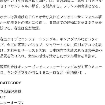
東横イン（本社東京都大田区）は、５月18日に「東横ＩＮＮマル
セイユサンシャルル駅前」を開業する。フランス初出店となる。
ホテルは高速鉄道ＴＧＶが乗り入れるマルセイユサンシャルル駅
から徒歩５分の場所に位置し、８階建ての建物に客室２６７室を
設ける。客室は全室禁煙。
客室タイプはコンフォートシングル、キングダブルなど５タイ
プ。全ての客室にバスタブ、シャワートイレ、個別エアコンを設
け、無料朝食サービスも実施。日本国内で実績のある運営手法や
品質を取り入れ、女性の感性を活かしたホテル運営を目指す。
客室料金はオンシーズンでコンフォートシングルが１室９８ユー
ロ、キングダブルが同１１８ユーロなど（宿泊税別）。
CATEGORY
本紙好評連載
PR
ニューオープン