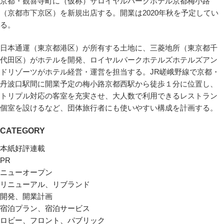
京都・観喜寺町に（仮称）ザロイヤルパークホテル京都梅小路
（京都市下京区）を新規出店する。開業は2020年秋を予定してい
る。
日本通運（東京都港区）が所有する土地に、三菱地所（東京都千
代田区）がホテルを開発、ロイヤルパークホテルズホテルズアン
ドリゾーツがホテル経営・運営を担当する。JR嵯峨野線で京都・
丹波口駅間に開業予定の梅小路京都西駅から徒歩１分に位置し、
トリプル対応の客室を充実させ、大人数で利用できるレストラン
個室を設けるなど、団体旅行者にも使いやすい構成を計画する。
CATEGORY
本紙好評連載
PR
ニューオープン
リニューアル、リブランド
開発、開業計画
宿泊プラン、宿泊サービス
ロビー、フロント、パブリック