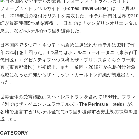
フォーブス・トラベルガイド（Forbes Travel Guide）は、２月20
日、2019年度の格付けリストを発表した。ホテル部門は世界で210
軒が最高評価5つ星を獲得し、日本では「マンダリンオリエンタル
東京」など5ホテルが5つ星を獲得した。
日本国内で５つ星・４つ星・お薦めに選ばれたホテルは33軒で昨
年の29軒を上回った。4つ星ではホテルニューオータニ（東京都千
代田区）エグゼクティブハウス禅とザ・プリンスさくらタワー東
京（東京都港区）が初選出。また、前回・2018年から格付け対象
地域になった沖縄からザ・リッツ・カールトン沖縄が初選出とな
った。
世界全体の受賞施設はスパ・レストランを含めて1694軒。ブラン
ド別ではザ・ペニンシュラホテルズ（The Peninsula Hotels）が、
各地で運営する10ホテル全てで5つ星を獲得する史上初の快挙を達
成した。
CATEGORY