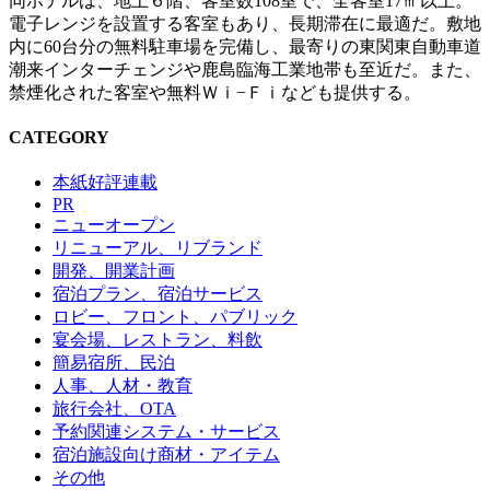
同ホテルは、地上６階、客室数108室で、全客室17㎡以上。
電子レンジを設置する客室もあり、長期滞在に最適だ。敷地
内に60台分の無料駐車場を完備し、最寄りの東関東自動車道
潮来インターチェンジや鹿島臨海工業地帯も至近だ。また、
禁煙化された客室や無料Ｗｉ−Ｆｉなども提供する。
CATEGORY
本紙好評連載
PR
ニューオープン
リニューアル、リブランド
開発、開業計画
宿泊プラン、宿泊サービス
ロビー、フロント、パブリック
宴会場、レストラン、料飲
簡易宿所、民泊
人事、人材・教育
旅行会社、OTA
予約関連システム・サービス
宿泊施設向け商材・アイテム
その他