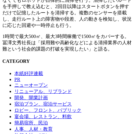
なくてもロボットが自律的に清掃を行う。清掃したいルート
を手押しで教え込むと、2回目以降はスタートボタンを押す
だけで記憶したルートを清掃する。複数のセンサーを搭載
し、走行ルート上の障害物や段差、人の動きを検知し、状況
に応じた回避や一時停止も行う。
1時間で最大500㎡、最大3時間稼働で1500㎡をカバーする。
冨澤文秀社長は「採用難や高齢化などによる清掃業界の人材
難という社会的課題の打破を実現したい」と語る。
CATEGORY
本紙好評連載
PR
ニューオープン
リニューアル、リブランド
開発、開業計画
宿泊プラン、宿泊サービス
ロビー、フロント、パブリック
宴会場、レストラン、料飲
簡易宿所、民泊
人事、人材・教育