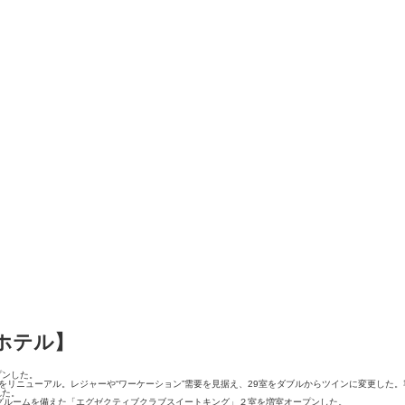
ホテル】
プンした。
室をリニューアル。レジャーや“ワーケーション”需要を見据え、29室をダブルからツインに変更し
れた。
グルームを備えた「エグゼクティブクラブスイートキング」２室を増室オープンした。