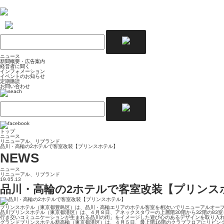
ニュース
新聞概要・広告案内
経営者に聞く
インフォメーション
イベントのお知らせ
定期購読
お問い合わせ
トップ
ニュース
リニューアル、リブランド
品川・高輪の2ホテルで客室改装【プリンスホテル】
NEWS
ニュース
リニューアル、リブランド
19.05.13
品川・高輪の2ホテルで客室改装【プリンス
プリンスホテル（東京都豊島区）は、品川・高輪エリアのホテル客室を相次いでリニューアルオー
品川プリンスホテル（東京都港区）は、４月８日、アネックスタワーの上層階30階から32階の83
行き交いコミュニケーションが生まれる品川の街」をイメージした遊び心のあるデザインを取り入
グランドプリンスホテル新高輪（東京都港区）は、４月５日、最上階16階のクラブフロアにリビン