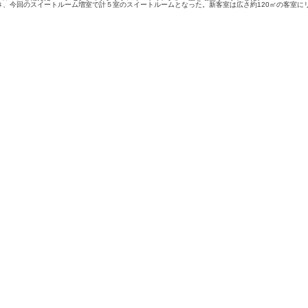
、今回のスイートルーム増室で計５室のスイートルームとなった。新客室は広さ約120㎡の客室にリ