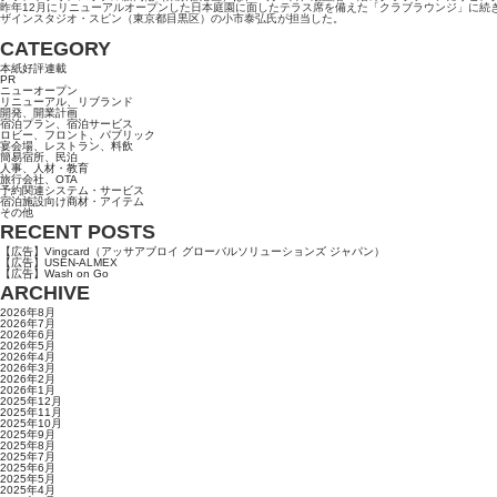
昨年12月にリニューアルオープンした日本庭園に面したテラス席を備えた「クラブラウンジ」に続き
ザインスタジオ・スピン（東京都目黒区）の小市泰弘氏が担当した。
CATEGORY
本紙好評連載
PR
ニューオープン
リニューアル、リブランド
開発、開業計画
宿泊プラン、宿泊サービス
ロビー、フロント、パブリック
宴会場、レストラン、料飲
簡易宿所、民泊
人事、人材・教育
旅行会社、OTA
予約関連システム・サービス
宿泊施設向け商材・アイテム
その他
RECENT POSTS
【広告】Vingcard（アッサアブロイ グローバルソリューションズ ジャパン）
【広告】USEN-ALMEX
【広告】Wash on Go
ARCHIVE
2026年8月
2026年7月
2026年6月
2026年5月
2026年4月
2026年3月
2026年2月
2026年1月
2025年12月
2025年11月
2025年10月
2025年9月
2025年8月
2025年7月
2025年6月
2025年5月
2025年4月