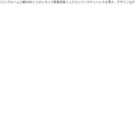
ビングルームと幅2400ミリのシモンズ製最高級リュクスシリーズマットレスを導入。デザインはデ