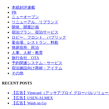
本紙好評連載
PR
ニューオープン
リニューアル、リブランド
開発、開業計画
宿泊プラン、宿泊サービス
ロビー、フロント、パブリック
宴会場、レストラン、料飲
簡易宿所、民泊
人事、人材・教育
旅行会社、OTA
予約関連システム・サービス
宿泊施設向け商材・アイテム
その他
RECENT POSTS
【広告】Vingcard（アッサアブロイ グローバルソリュ
【広告】USEN-ALMEX
【広告】Wash on Go