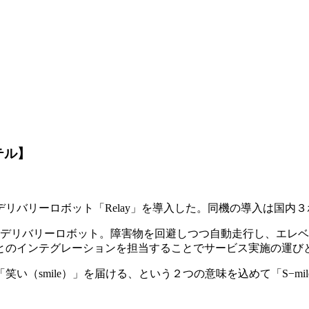
】
テル】
デリバリーロボット「Relay」を導入した。同機の導入は国内
自律走行型デリバリーロボット。障害物を回避しつつ自動走行し、
とのインテグレーションを担当することでサービス実施の運び
い（smile）」を届ける、という２つの意味を込めて「S−mi