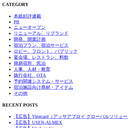
CATEGORY
本紙好評連載
PR
ニューオープン
リニューアル、リブランド
開発、開業計画
宿泊プラン、宿泊サービス
ロビー、フロント、パブリック
宴会場、レストラン、料飲
簡易宿所、民泊
人事、人材・教育
旅行会社、OTA
予約関連システム・サービス
宿泊施設向け商材・アイテム
その他
RECENT POSTS
【広告】Vingcard（アッサアブロイ グローバルソリュ
【広告】USEN-ALMEX