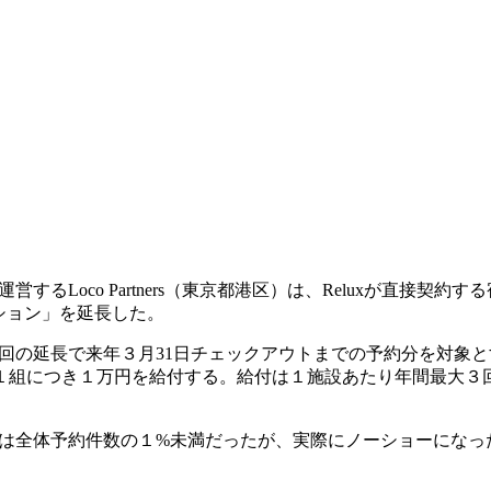
営するLoco Partners（東京都港区）は、Reluxが直接
クション」を延長した。
始。今回の延長で来年３月31日チェックアウトまでの予約分を対象
１組につき１万円を給付する。給付は１施設あたり年間最大３
ョーは全体予約件数の１%未満だったが、実際にノーショーになっ