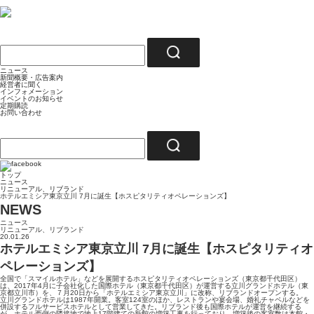
ニュース
新聞概要・広告案内
経営者に聞く
インフォメーション
イベントのお知らせ
定期購読
お問い合わせ
トップ
ニュース
リニューアル、リブランド
ホテルエミシア東京立川 7月に誕生【ホスピタリティオペレーションズ】
NEWS
ニュース
リニューアル、リブランド
20.01.26
ホテルエミシア東京立川 7月に誕生【ホスピタリティオ
ペレーションズ】
全国で「スマイルホテル」などを展開するホスピタリティオペレーションズ（東京都千代田区）
は、2017年4月に子会社化した国際ホテル（東京都千代田区）が運営する立川グランドホテル（東
京都立川市）を、７月20日から「ホテルエミシア東京立川」に改称、リブランドオープンする。
立川グランドホテルは1987年開業。客室124室のほか、レストランや宴会場、婚礼チャペルなどを
併設するフルサービスホテルとして営業してきた。リブランド後も国際ホテルが運営を継続する
が、ホテル西側の隣接地で地上17階建ての新館の増築工事を行っており、増築後の客室数は本館・