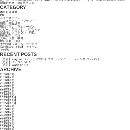
新館合わせて251室となる。
CATEGORY
本紙好評連載
PR
ニューオープン
リニューアル、リブランド
開発、開業計画
宿泊プラン、宿泊サービス
ロビー、フロント、パブリック
宴会場、レストラン、料飲
簡易宿所、民泊
人事、人材・教育
旅行会社、OTA
予約関連システム・サービス
宿泊施設向け商材・アイテム
その他
RECENT POSTS
【広告】Vingcard（アッサアブロイ グローバルソリューションズ ジャパン）
【広告】USEN-ALMEX
【広告】Wash on Go
ARCHIVE
2026年8月
2026年7月
2026年6月
2026年5月
2026年4月
2026年3月
2026年2月
2026年1月
2025年12月
2025年11月
2025年10月
2025年9月
2025年8月
2025年7月
2025年6月
2025年5月
2025年4月
2025年3月
2025年2月
2025年1月