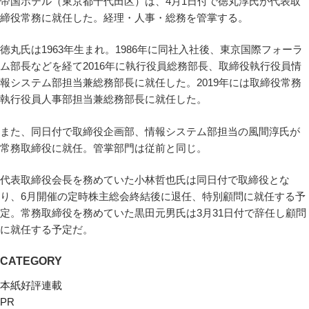
帝国ホテル（東京都千代田区）は、4月1日付で徳丸淳氏が代表取
締役常務に就任した。経理・人事・総務を管掌する。
徳丸氏は1963年生まれ。1986年に同社入社後、東京国際フォーラ
ム部長などを経て2016年に執行役員総務部長、取締役執行役員情
報システム部担当兼総務部長に就任した。2019年には取締役常務
執行役員人事部担当兼総務部長に就任した。
また、同日付で取締役企画部、情報システム部担当の風間淳氏が
常務取締役に就任。管掌部門は従前と同じ。
代表取締役会長を務めていた小林哲也氏は同日付で取締役とな
り、6月開催の定時株主総会終結後に退任、特別顧問に就任する予
定。常務取締役を務めていた黒田元男氏は3月31日付で辞任し顧問
に就任する予定だ。
CATEGORY
本紙好評連載
PR