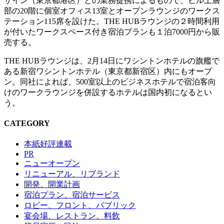
ザイン（東京都港区）との業務提携によるもので、ビル上層
部の20階に個室オフィス13室とオープンラウンジのワークス
テーション115席を設けた。THE HUBラウンジの２時間利用
が付いたワークスペース付き宿泊プランも１泊7000円から販
売する。
THE HUBラウンジは、2月14日にワシントンホテルの旗艦で
ある新宿ワシントンホテル（東京都新宿区）内にもオープ
ン。同社によれば、500室以上のビジネスホテルで宿泊客向
けのワークラウンジを併設するホテルは国内初になるとい
う。
CATEGORY
本紙好評連載
PR
ニューオープン
リニューアル、リブランド
開発、開業計画
宿泊プラン、宿泊サービス
ロビー、フロント、パブリック
宴会場、レストラン、料飲