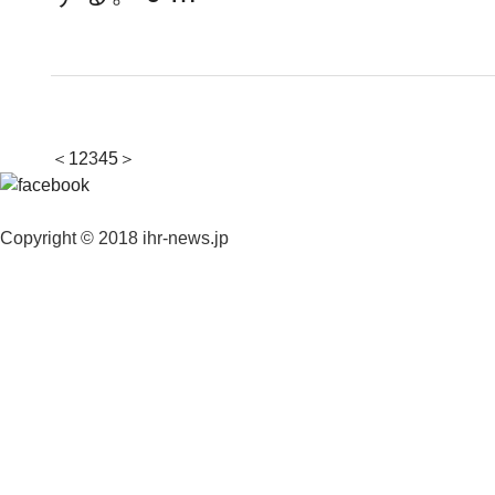
＜
1
2
3
4
5
＞
Copyright © 2018 ihr-news.jp