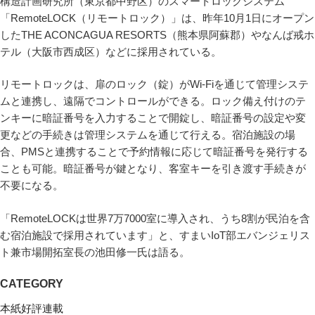
構造計画研究所（東京都中野区）のスマートロックシステム
「RemoteLOCK（リモートロック）」は、昨年10月1日にオープン
したTHE ACONCAGUA RESORTS（熊本県阿蘇郡）やなんば戒ホ
テル（大阪市西成区）などに採用されている。
リモートロックは、扉のロック（錠）がWi-Fiを通じて管理システ
ムと連携し、遠隔でコントロールができる。ロック備え付けのテ
ンキーに暗証番号を入力することで開錠し、暗証番号の設定や変
更などの手続きは管理システムを通じて行える。宿泊施設の場
合、PMSと連携することで予約情報に応じて暗証番号を発行する
ことも可能。暗証番号が鍵となり、客室キーを引き渡す手続きが
不要になる。
「RemoteLOCKは世界7万7000室に導入され、うち8割が民泊を含
む宿泊施設で採用されています」と、すまいIoT部エバンジェリス
ト兼市場開拓室長の池田修一氏は語る。
CATEGORY
本紙好評連載