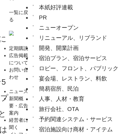
本紙好評連載
一覧に戻
PR
る
ニューオープン
に
リニューアル、リブランド
開発、開業計画
定期購読
広告掲載
宿泊プラン、宿泊サービス
について
ロビー、フロント、パブリック
お問い合
わせ
宴会場、レストラン、料飲
5
簡易宿所、民泊
ニュース
王プ
人事、人材・教育
新聞概
要・広告
旅行会社、OTA
と
案内
予約関連システム・サービス
経営者に
聞く
は
宿泊施設向け商材・アイテム