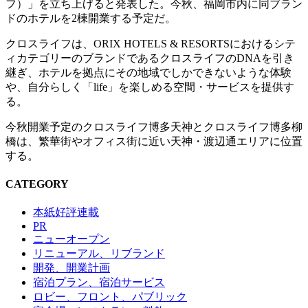
フ）」を立ち上げると発表した。今秋、福岡市内に同ブラン
ドのホテルを2棟開業する予定だ。
クロスライフは、ORIX HOTELS & RESORTSにおけるシテ
ィカテゴリーのブランドであるクロスライフのDNAを引き
継ぎ、ホテルを拠点にその地域でしかできないような体験
や、自分らしく「life」を楽しめる空間・サービスを提供す
る。
今秋開業予定のクロスライフ博多天神とクロスライフ博多柳
橋は、繁華街やオフィス街に近い天神・渡辺通エリアに位置
する。
CATEGORY
本紙好評連載
PR
ニューオープン
リニューアル、リブランド
開発、開業計画
宿泊プラン、宿泊サービス
ロビー、フロント、パブリック