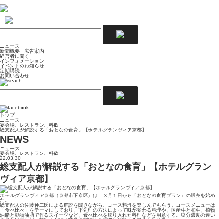
ニュース
新聞概要・広告案内
経営者に聞く
インフォメーション
イベントのお知らせ
定期購読
お問い合わせ
トップ
ニュース
宴会場、レストラン、料飲
総支配人が解説する「おとなの食育」【ホテルグランヴィア京都】
NEWS
ニュース
宴会場、レストラン、料飲
22.03.30
総支配人が解説する「おとなの食育」【ホテルグラン
ヴィア京都】
ホテルグランヴィア京都（京都市下京区）は、３月１日から「おとなの食育プラン」の販売を始め
た。
総支配人の佐藤伸二氏による解説を聞きながら、コース料理を楽しんでもらう。コースメニューは
「食べ比べ」をテーマにしており、下処理の方法によって味が変わる料理や、国産牛と和牛、植物
油脂と動物油脂で作るスイーツなど、食べ比べを取り入れた料理などを用意する。塩分濃度の違い