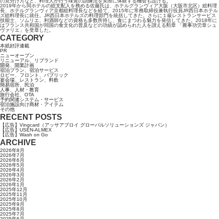
の見分け方など、料理人が行う味覚の訓練法を実際に体験する機会も設ける。
2019年から同ホテルの総支配人を務める佐藤氏は、ホテルグランヴィア大阪（大阪市北区）総料理
長、ホテルグランヴィア京都総料理長などを経て、2015年に常務取締役兼執行役員JR西日本ホテル
ズ総料理長に就任。JR西日本ホテルズの料理部門を統括してきた。さらに１級レストランサービス
技能士、ソムリエ、利酒師などの資格も多数所持し、食にまつわる魅力を発信してきた。2018年に
はフランス共和国が同国の食文化の普及などの功績が認められた人を讃える勲章 「農事功労章シュ
ヴァリエ」を受章した。
CATEGORY
本紙好評連載
PR
ニューオープン
リニューアル、リブランド
開発、開業計画
宿泊プラン、宿泊サービス
ロビー、フロント、パブリック
宴会場、レストラン、料飲
簡易宿所、民泊
人事、人材・教育
旅行会社、OTA
予約関連システム・サービス
宿泊施設向け商材・アイテム
その他
RECENT POSTS
【広告】Vingcard（アッサアブロイ グローバルソリューションズ ジャパン）
【広告】USEN-ALMEX
【広告】Wash on Go
ARCHIVE
2026年8月
2026年7月
2026年6月
2026年5月
2026年4月
2026年3月
2026年2月
2026年1月
2025年12月
2025年11月
2025年10月
2025年9月
2025年8月
2025年7月
2025年6月