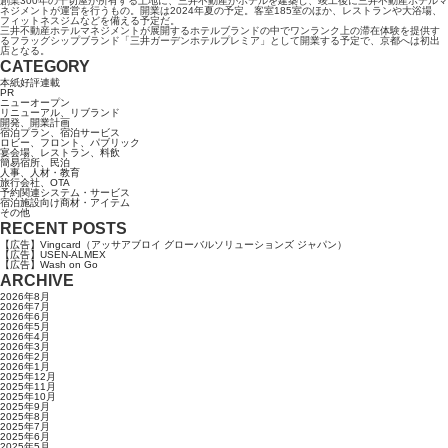
創業300年の千切屋が所有する土地に、三井不動産がホテルを建築し、竣工後に三井不動産ホテルマ
ネジメントが運営を行うもの。開業は2024年夏の予定。客室185室のほか、レストランや大浴場、
フィットネスジムなどを備える予定だ。
三井不動産ホテルマネジメントが展開するホテルブランドの中でワンランク上の滞在体験を提供す
るフラッグシップブランド「三井ガーデンホテルプレミア」として開業する予定で、京都へは初出
店となる。
CATEGORY
本紙好評連載
PR
ニューオープン
リニューアル、リブランド
開発、開業計画
宿泊プラン、宿泊サービス
ロビー、フロント、パブリック
宴会場、レストラン、料飲
簡易宿所、民泊
人事、人材・教育
旅行会社、OTA
予約関連システム・サービス
宿泊施設向け商材・アイテム
その他
RECENT POSTS
【広告】Vingcard（アッサアブロイ グローバルソリューションズ ジャパン）
【広告】USEN-ALMEX
【広告】Wash on Go
ARCHIVE
2026年8月
2026年7月
2026年6月
2026年5月
2026年4月
2026年3月
2026年2月
2026年1月
2025年12月
2025年11月
2025年10月
2025年9月
2025年8月
2025年7月
2025年6月
2025年5月