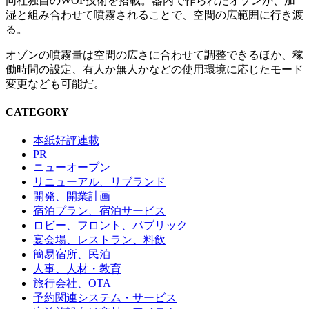
同社独自のWOP技術を搭載。器内で作られたオゾンが、加
湿と組み合わせて噴霧されることで、空間の広範囲に行き渡
る。
オゾンの噴霧量は空間の広さに合わせて調整できるほか、稼
働時間の設定、有人か無人かなどの使用環境に応じたモード
変更なども可能だ。
CATEGORY
本紙好評連載
PR
ニューオープン
リニューアル、リブランド
開発、開業計画
宿泊プラン、宿泊サービス
ロビー、フロント、パブリック
宴会場、レストラン、料飲
簡易宿所、民泊
人事、人材・教育
旅行会社、OTA
予約関連システム・サービス