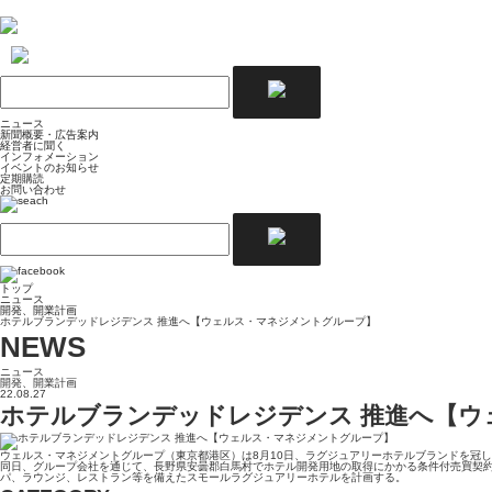
ニュース
新聞概要・広告案内
経営者に聞く
インフォメーション
イベントのお知らせ
定期購読
お問い合わせ
トップ
ニュース
開発、開業計画
ホテルブランデッドレジデンス 推進へ【ウェルス・マネジメントグループ】
NEWS
ニュース
開発、開業計画
22.08.27
ホテルブランデッドレジデンス 推進へ【ウ
ウェルス・マネジメントグループ（東京都港区）は8月10日、ラグジュアリーホテルブランドを冠
同日、グループ会社を通じて、長野県安曇郡白馬村でホテル開発用地の取得にかかる条件付売買契約
パ、ラウンジ、レストラン等を備えたスモールラグジュアリーホテルを計画する。