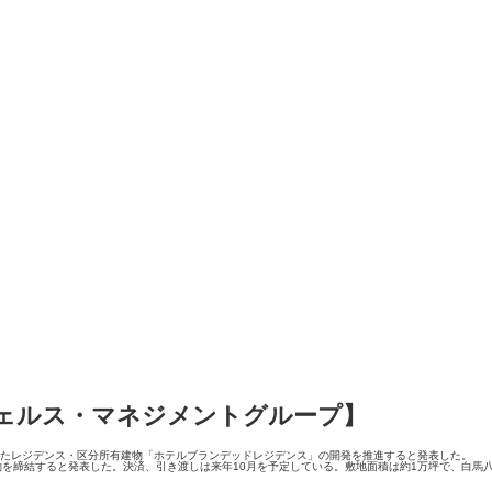
ェルス・マネジメントグループ】
したレジデンス・区分所有建物「ホテルブランデッドレジデンス」の開発を推進すると発表した。
を締結すると発表した。決済、引き渡しは来年10月を予定している。敷地面積は約1万坪で、白馬