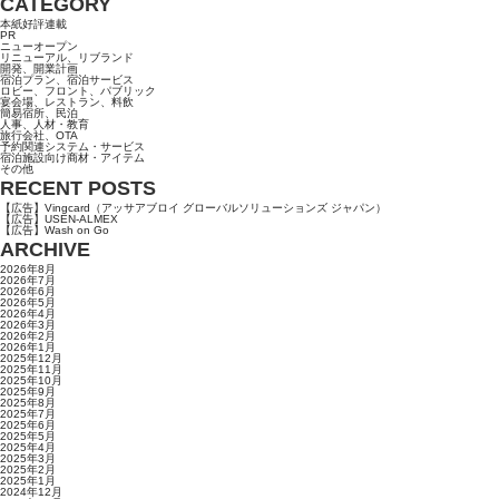
CATEGORY
本紙好評連載
PR
ニューオープン
リニューアル、リブランド
開発、開業計画
宿泊プラン、宿泊サービス
ロビー、フロント、パブリック
宴会場、レストラン、料飲
簡易宿所、民泊
人事、人材・教育
旅行会社、OTA
予約関連システム・サービス
宿泊施設向け商材・アイテム
その他
RECENT POSTS
【広告】Vingcard（アッサアブロイ グローバルソリューションズ ジャパン）
【広告】USEN-ALMEX
【広告】Wash on Go
ARCHIVE
2026年8月
2026年7月
2026年6月
2026年5月
2026年4月
2026年3月
2026年2月
2026年1月
2025年12月
2025年11月
2025年10月
2025年9月
2025年8月
2025年7月
2025年6月
2025年5月
2025年4月
2025年3月
2025年2月
2025年1月
2024年12月