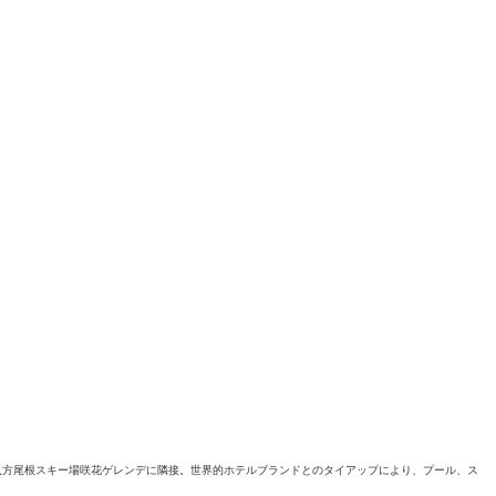
八方尾根スキー場咲花ゲレンデに隣接。世界的ホテルブランドとのタイアップにより、プール、ス