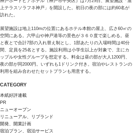
神戸ポートピアホテル（神戸市中央区）は7月29日、展望施設「屋
上テラスソラフネ神戸」を開設した。初日の夜の部には約60名が
訪れた。
展望施設は地上110mの位置にあるホテル本館の屋上、広さ60㎡の
空間にある。六甲山や神戸港等の景色が３６０度で楽しめる。昼
と夜とで合計7部の入れ替え制とし、1部あたりの入場時間は40分
間、定員を25名とする。施設利用は小学生以上が対象で、主にカ
ップルや女性グループを想定する。料金は昼の部が大人1200円、
夜の部が同2000円。いずれも1ドリンク付き。宿泊やレストランの
利用を組み合わせたセットプランも用意する。
CATEGORY
本紙好評連載
PR
ニューオープン
リニューアル、リブランド
開発、開業計画
宿泊プラン、宿泊サービス