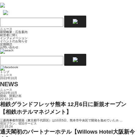
ニュース
新聞概要・広告案内
経営者に聞く
インフォメーション
イベントのお知らせ
定期購読
お問い合わせ
トップ
ニュース
2022年10月
NEWS
ニュース
2022年10月
開発、開業計画
22.10.25
相鉄グランドフレッサ熊本 12月6日に新規オープン
【相鉄ホテルマネジメント】
三菱商事都市開発（東京都千代田区）は10月5日、熊本市中央区で開発を進めていたホ …
宿泊プラン、宿泊サービス
22.10.24
通天閣初のパートナーホテル【Willows Hotel大阪新今