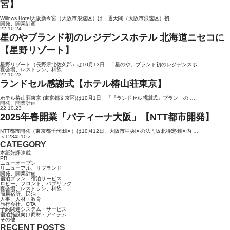
宮】
Willows Hotel大阪新今宮（大阪市浪速区）は、通天閣（大阪市浪速区）初 …
開発、開業計画
22.10.24
星のやブランド初のレジデンスホテル 北海道ニセコに
【星野リゾート】
星野リゾート（長野県北佐久郡）は10月13日、「星のや」ブランド初のレジデンスホ …
宴会場、レストラン、料飲
22.10.23
ランドセル感謝式【ホテル椿山荘東京】
ホテル椿山荘東京 (東京都文京区)は10月1日、「『ランドセル感謝式』プラン」の …
開発、開業計画
22.10.23
2025年春開業「パティーナ大阪」【NTT都市開発】
NTT都市開発（東京都千代田区）は10月12日、大阪市中央区の法円坂北特定街区内 …
＜
1
2
3
4
5
10
＞
CATEGORY
本紙好評連載
PR
ニューオープン
リニューアル、リブランド
開発、開業計画
宿泊プラン、宿泊サービス
ロビー、フロント、パブリック
宴会場、レストラン、料飲
簡易宿所、民泊
人事、人材・教育
旅行会社、OTA
予約関連システム・サービス
宿泊施設向け商材・アイテム
その他
RECENT POSTS