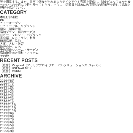
等を用意する。また、客室で朝食がとれるようテイクアウト容器を提供し、朝食ビュッフェから食
べたいものを選んで持ち帰ってもらう。さらに、従業員を対象に教育資材の配布等を通じて認知と
理解を広げていく。
CATEGORY
本紙好評連載
PR
ニューオープン
リニューアル、リブランド
開発、開業計画
宿泊プラン、宿泊サービス
ロビー、フロント、パブリック
宴会場、レストラン、料飲
簡易宿所、民泊
人事、人材・教育
旅行会社、OTA
予約関連システム・サービス
宿泊施設向け商材・アイテム
その他
RECENT POSTS
【広告】Vingcard（アッサアブロイ グローバルソリューションズ ジャパン）
【広告】USEN-ALMEX
【広告】C&RM
ARCHIVE
2026年8月
2026年7月
2026年6月
2026年5月
2026年4月
2026年3月
2026年2月
2026年1月
2025年12月
2025年11月
2025年10月
2025年9月
2025年8月
2025年7月
2025年6月
2025年5月
2025年4月
2025年3月