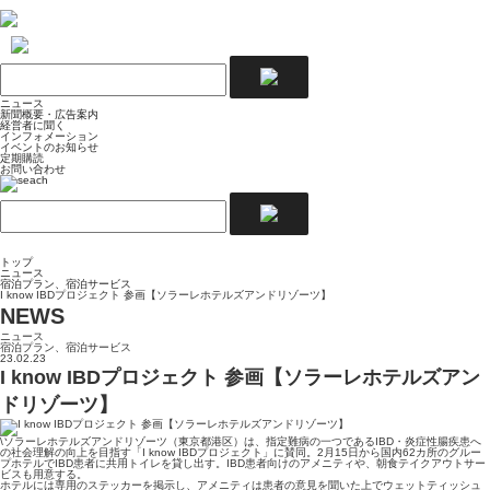
ニュース
新聞概要・広告案内
経営者に聞く
インフォメーション
イベントのお知らせ
定期購読
お問い合わせ
トップ
ニュース
宿泊プラン、宿泊サービス
I know IBDプロジェクト 参画【ソラーレホテルズアンドリゾーツ】
NEWS
ニュース
宿泊プラン、宿泊サービス
23.02.23
I know IBDプロジェクト 参画【ソラーレホテルズアン
ドリゾーツ】
\ソラーレホテルズアンドリゾーツ（東京都港区）は、指定難病の一つであるIBD・炎症性腸疾患へ
の社会理解の向上を目指す「I know IBDプロジェクト」に賛同。2月15日から国内62カ所のグルー
プホテルでIBD患者に共用トイレを貸し出す。IBD患者向けのアメニティや、朝食テイクアウトサー
ビスも用意する。
ホテルには専用のステッカーを掲示し、アメニティは患者の意見を聞いた上でウェットティッシュ