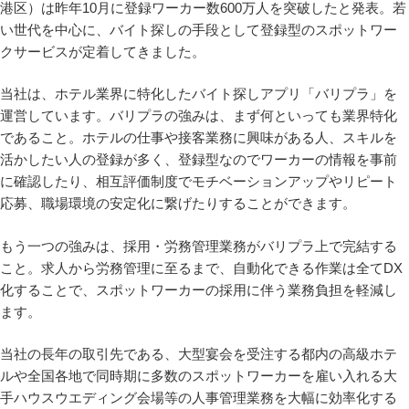
港区）は昨年10月に登録ワーカー数600万人を突破したと発表。若
い世代を中心に、バイト探しの手段として登録型のスポットワー
クサービスが定着してきました。
当社は、ホテル業界に特化したバイト探しアプリ「バリプラ」を
運営しています。バリプラの強みは、まず何といっても業界特化
であること。ホテルの仕事や接客業務に興味がある人、スキルを
活かしたい人の登録が多く、登録型なのでワーカーの情報を事前
に確認したり、相互評価制度でモチベーションアップやリピート
応募、職場環境の安定化に繋げたりすることができます。
もう一つの強みは、採用・労務管理業務がバリプラ上で完結する
こと。求人から労務管理に至るまで、自動化できる作業は全てDX
化することで、スポットワーカーの採用に伴う業務負担を軽減し
ます。
当社の長年の取引先である、大型宴会を受注する都内の高級ホテ
ルや全国各地で同時期に多数のスポットワーカーを雇い入れる大
手ハウスウエディング会場等の人事管理業務を大幅に効率化する