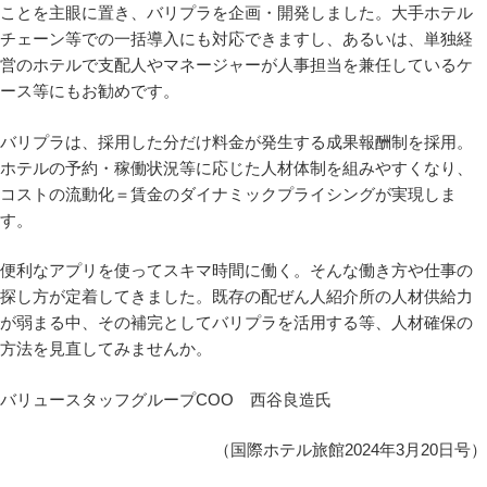
ことを主眼に置き、バリプラを企画・開発しました。大手ホテル
チェーン等での一括導入にも対応できますし、あるいは、単独経
営のホテルで支配人やマネージャーが人事担当を兼任しているケ
ース等にもお勧めです。
バリプラは、採用した分だけ料金が発生する成果報酬制を採用。
ホテルの予約・稼働状況等に応じた人材体制を組みやすくなり、
コストの流動化＝賃金のダイナミックプライシングが実現しま
す。
便利なアプリを使ってスキマ時間に働く。そんな働き方や仕事の
探し方が定着してきました。既存の配ぜん人紹介所の人材供給力
が弱まる中、その補完としてバリプラを活用する等、人材確保の
方法を見直してみませんか。
バリュースタッフグループCOO 西谷良造氏
（国際ホテル旅館2024年3月20日号）