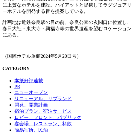
に上質なホテルを建設。ハイアットと提携してラグジュアリ
ーホテルを開発する旨を提案している。
計画地は近鉄奈良駅の目の前、奈良公園の玄関口に位置し、
春日大社・東大寺・興福寺等の世界遺産を望むロケーション
にある。
（国際ホテル旅館2024年5月20日号）
CATEGORY
本紙好評連載
PR
ニューオープン
リニューアル、リブランド
開発、開業計画
宿泊プラン、宿泊サービス
ロビー、フロント、パブリック
宴会場、レストラン、料飲
簡易宿所、民泊