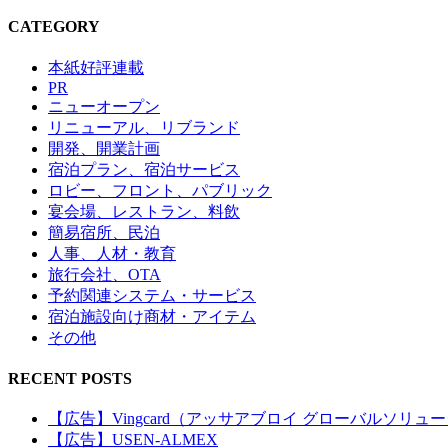
CATEGORY
本紙好評連載
PR
ニューオープン
リニューアル、リブランド
開発、開業計画
宿泊プラン、宿泊サービス
ロビー、フロント、パブリック
宴会場、レストラン、料飲
簡易宿所、民泊
人事、人材・教育
旅行会社、OTA
予約関連システム・サービス
宿泊施設向け商材・アイテム
その他
RECENT POSTS
【広告】Vingcard（アッサアブロイ グローバルソリュ
【広告】USEN-ALMEX