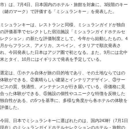
市）は、7月4日、日本国内のホテル・旅館を対象に、3段階のキー
（鍵のマーク）で評価する「ミシュランキー」を発表した。
ミシュランキーは、レストランと同様、ミシュランガイドが独自
の評価基準でセレクトした宿泊施設「ミシュランガイドホテルセ
レクション」の新たな評価制度として、今年から始動したもの。4
月からフランス、アメリカ、スペイン、イタリアで順次発表さ
れ、今回発表した日本はアジア圏で初となる。また、9月には北中
米とタイ、10月にはイギリスで発表を予定している。
選定は、①ホテル自体が旅の目的地であり、その土地ならではの
体験ができる、②素晴らしい建築とインテリアデザイン、③サー
ビスの質、快適性、メンテナンスが行き届いている、④価格に見
合った体験ができる、⑤施設の個性やユニークな特徴を反映した
独自性がある、の5つを基準に、多様な角度から各ホテルの体験を
評価した。
今回、日本でミシュランキーに選ばれたのは、国内243軒（7月1日
現在）のミシュランガイドホテルセレクションのホテル・旅館の