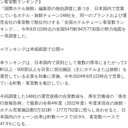
『国際ホテル旅館』編集部の独自調査に基づき、日本国内で営業
しているホテル・旅館チェーン148社を、同一のブランドおよび運
営会社の客室数で順位付けする「全国ホテルチェーン客室数ラン
キング」。今年8月1日時点の全国5475軒84万7730室の勢力地図を
一斉調査した。
≪ランキングは本紙紙面で公開≫
本ランキングは、日本国内で原則として複数の県等にまたがって2
軒以上・500室以上を目安に宿泊施設（主にホテルまたは旅館）を
運営している企業を対象に実施。今年2024年8月1日時点で営業し
ている軒数・客室数を集計している。
今回調査した148社の運営規模の合算数値を、厚生労働省の「衛生
行政報告例」で最新の令和4年度（2022年度）年度末現在の旅館・
ホテル営業施設数5万321軒・177万752室に照らし合わせると、日
本国内のチェーン比率は軒数ベースで10.9％、客室数ベースで
47.9％になる。