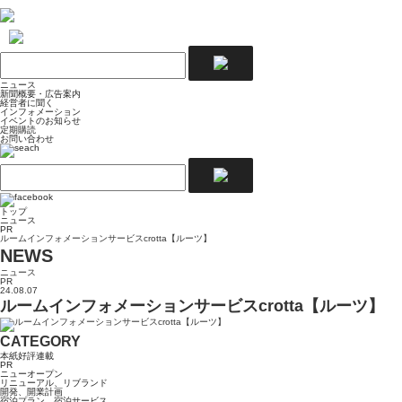
ニュース
新聞概要・広告案内
経営者に聞く
インフォメーション
イベントのお知らせ
定期購読
お問い合わせ
トップ
ニュース
PR
ルームインフォメーションサービスcrotta【ルーツ】
NEWS
ニュース
PR
24.08.07
ルームインフォメーションサービスcrotta【ルーツ】
CATEGORY
本紙好評連載
PR
ニューオープン
リニューアル、リブランド
開発、開業計画
宿泊プラン、宿泊サービス