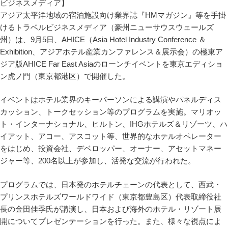
アジア太平洋地域の宿泊施設向け業界誌『HMマガジン』等を手掛
けるトラベルビジネスメディア（豪州ニューサウスウェールズ
州）は、9月5日、AHICE（Asia Hotel Industry Conference ＆
Exhibition、アジアホテル産業カンファレンス＆展示会）の極東ア
ジア版AHICE Far East Asiaのローンチイベントを東京エディショ
ン虎ノ門（東京都港区）で開催した。
イベントはホテル業界のキーパーソンによる講演やパネルディス
カッション、トークセッション等のプログラムを実施。マリオッ
ト・インターナショナル、ヒルトン、IHGホテルズ＆リゾーツ、ハ
イアット、アコー、アスコット等、世界的なホテルオペレーター
をはじめ、投資会社、デベロッパー、オーナー、アセットマネー
ジャー等、200名以上が参加し、活発な交流が行われた。
プログラムでは、日本発のホテルチェーンの代表として、西武・
プリンスホテルズワールドワイド（東京都豊島区）代表取締役社
長の金田佳季氏が講演し、日本および海外のホテル・リゾート展
開についてプレゼンテーションを行った。また、様々な視点によ