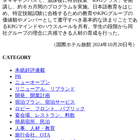
学４キャンパスで、放課後に特別授業「KPGクラス」を開
講し、約６カ月間のプログラムを実施。日本語教育をはじ
め、特定技能試験に合格するための教育やKPGグループの
価値観やメンバーとして遵守すべき基本的な決まりごとであ
るKPGマインドやハウスルールを共有。学生の段階から同
社グループの理念に共感できる人材の育成を行った。
（国際ホテル旅館 2024年10月20日号）
CATEGORY
本紙好評連載
PR
ニューオープン
リニューアル、リブランド
開発、開業計画
宿泊プラン、宿泊サービス
ロビー、フロント、パブリック
宴会場、レストラン、料飲
簡易宿所、民泊
人事、人材・教育
旅行会社、OTA